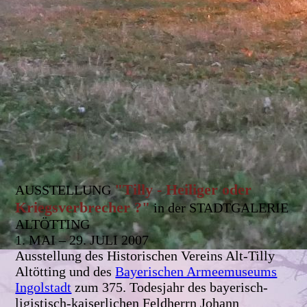
"Tilly - Heiliger oder
AUSSTELLUNG
Kriegsverbrecher ?"
in der STADTGALERIE
ALTÖTTING
1. MAI – 29. JULI 2007
Ausstellung des Historischen Vereins Alt-Tilly
Altötting und des
Bayerischen Armeemuseums
Ingolstadt
zum 375. Todesjahr des bayerisch-
ligistisch-kaiserlichen Feldherrn Johann