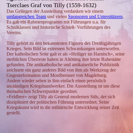
Tserclaes Graf von Tilly (1559-1632)
Das Gelingen der Ausstellung verdanken wir einem
umfangreichen Team
und vielen
Sponsoren und Unterstützern
.
Es gab ein Rahmenprogramm mit Führungen u.a. für
Schulklassen und historische Schieß- Vorführungen des
Vereins.
Tilly gehört zu den bekanntesten Figuren des Dreißigjährigen
Krieges. Sein Bild ist extremen Schwankungen unterworfen.
Der katholischen Seite galt er als »Heiliger im Harnisch«, seine
sterblichen Überreste haben in Altötting ihre letzte Ruhestätte
gefunden. Die antikatholische und antikaiserliche Publizistik
zeichnete ein ganz anderes Bild von ihm als Werkzeug der
Gegenreformation und Mordbrenner von Magdeburg.
Andere wieder sehen in ihm einfach einen persönlich
anständigen Kriegshandwerker. Die Ausstellung ist um diese
thematischen Schwerpunkte geordnet.
»Feldherr« zeigt Tilly als General modernen Stils, der sich
diszipliniert der politischen Führung unterordnet. Seine
Kriegskunst wird in die militärische Entwicklung seiner Zeit
gestellt.