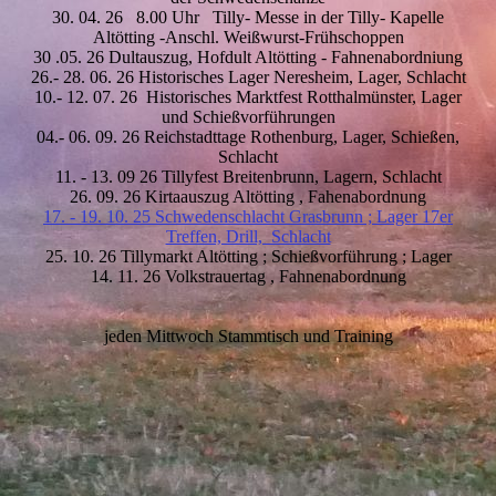
30. 04. 26 8.00 Uhr Tilly- Messe in der Tilly- Kapelle
Altötting -Anschl. Weißwurst-Frühschoppen
30 .05. 26 Dultauszug, Hofdult Altötting - Fahnenabordniung
26.- 28. 06. 26 Historisches Lager Neresheim, Lager, Schlacht
10.- 12. 07. 26 Historisches Marktfest Rotthalmünster, Lager
und Schießvorführungen
04.- 06. 09. 26 Reichstadttage Rothenburg, Lager, Schießen,
Schlacht
11. - 13. 09 26 Tillyfest Breitenbrunn, Lagern, Schlacht
26. 09. 26 Kirtaauszug Altötting , Fahenabordnung
17. - 19. 10. 25 Schwedenschlacht Grasbrunn ; Lager 17er
Treffen, Drill, Schlacht
25. 10. 26 Tillymarkt Altötting ; Schießvorführung ; Lager
14. 11. 26 Volkstrauertag , Fahnenabordnung
jeden Mittwoch Stammtisch und Training