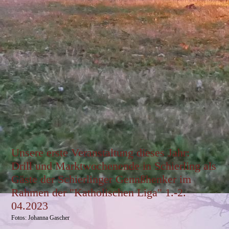
Unsere erste Veranstaltung dieses Jahr:
Drill und Marktwochenende in Schierling als
Gäste der Schierlinger Gennßhenker im
Rahmen der "Katholischen Liga" 1.-2.
04.2023
Fotos: Johanna Gascher